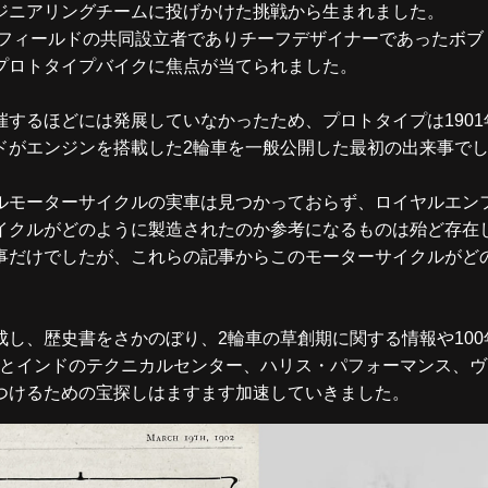
ジニアリングチームに投げかけた挑戦から生まれました。
ンフィールドの共同設立者でありチーフデザイナーであったボ
プロトタイプバイクに焦点が当てられました。
するほどには発展していなかったため、プロトタイプは1901
ドがエンジンを搭載した2輪車を一般公開した最初の出来事で
ルモーターサイクルの実車は見つかっておらず、ロイヤルエン
クルがどのように製造されたのか参考になるものは殆ど存在し
事だけでしたが、これらの記事からこのモーターサイクルがど
し、歴史書をさかのぼり、2輪車の草創期に関する情報や10
Kとインドのテクニカルセンター、ハリス・パフォーマンス、
つけるための宝探しはますます加速していきました。