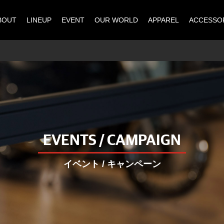
BOUT
LINEUP
EVENT
OUR WORLD
APPAREL
ACCESSO
EVENTS / CAMPAIGN
イベント / キャンペーン