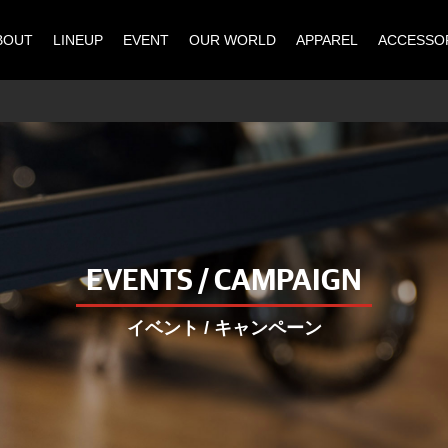
BOUT
LINEUP
EVENT
OUR WORLD
APPAREL
ACCESSO
EVENTS / CAMPAIGN
イベント / キャンペーン