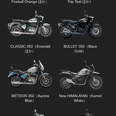
Fireball Orange ほか）
Trip Teal ほか）
CLASSIC 350（Emerald
BULLET 350（Black
ほか）
Gold）
METEOR 350（Aurora
New HIMALAYAN（Kamet
Blue）
White）