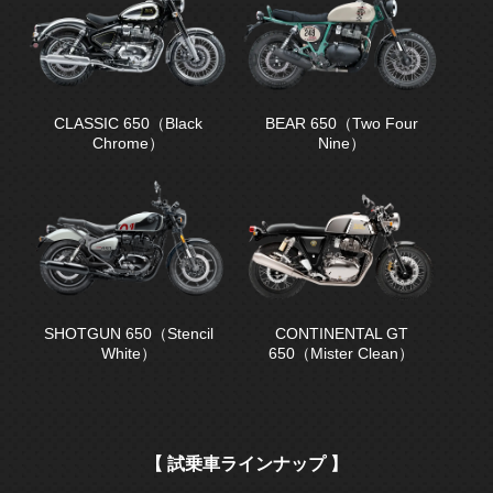
CLASSIC 650（Black
BEAR 650（Two Four
Chrome）
Nine）
SHOTGUN 650（Stencil
CONTINENTAL GT
White）
650（Mister Clean）
【 試乗車ラインナップ 】