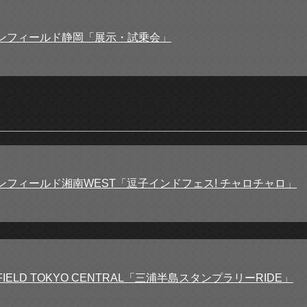
ンフィールド静岡「展示・試乗会」
ンフィールド湘南WEST「逗子インドフェス! チャロチャロ」
NFIELD TOKYO CENTRAL「三浦半島スタンプラリーRIDE」