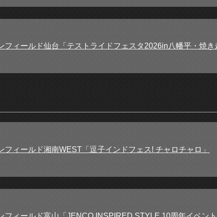
ンフィールド仙台「テストライドフェスタ2026in八幡平・焼き
ンフィールド湘南WEST「逗子インドフェス! チャロチャロ」
ィールド富山「JENCO INSPIRED STYLE 10周年イベント【C