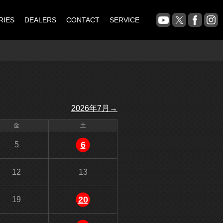
RIES
DEALERS
CONTACT
SERVICE
2026年7月→
金
土
6
5
12
13
20
19