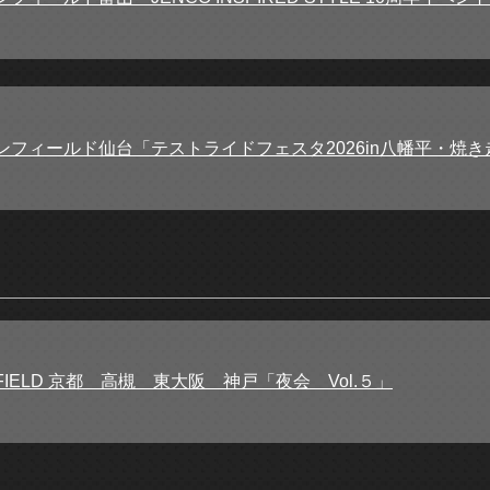
ンフィールド仙台「テストライドフェスタ2026in八幡平・焼き
ENFIELD 京都 高槻 東大阪 神戸「夜会 Vol.５」