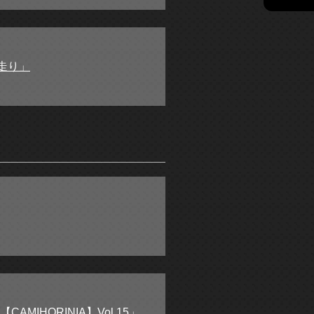
走り」
AMIHORINIA】Vol.15」