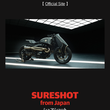
【
Official Site
】